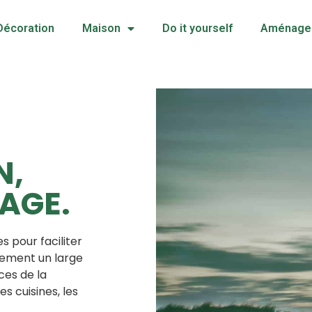
Décoration
Maison
Do it yourself
Aménagem
N,
AGE.
 pour faciliter
alement un large
ces de la
s cuisines, les