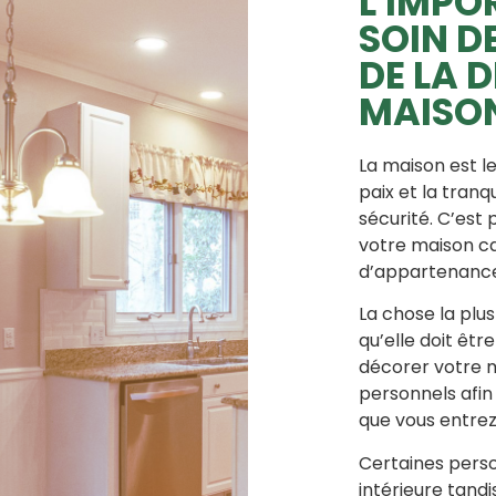
L'IMPO
SOIN D
DE LA 
MAISO
La maison est l
paix et la tranqu
sécurité. C’est 
votre maison ca
d’appartenance,
La chose la plu
qu’elle doit êtr
décorer votre m
personnels afin
que vous entre
Certaines perso
intérieure tand