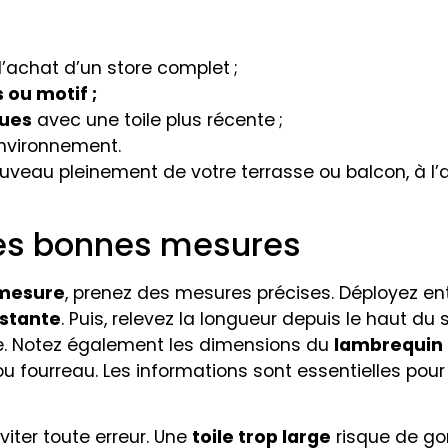
l’achat d’un store complet ;
 ou motif ;
ues
avec une toile plus récente ;
nvironnement.
uveau pleinement de votre terrasse ou balcon, à l’a
les bonnes mesures
 mesure
, prenez des mesures précises. Déployez ent
istante
. Puis, relevez la longueur depuis le haut du
be. Notez également les dimensions du
lambrequin
fes ou fourreau. Les informations sont essentielles
viter toute erreur. Une
toile trop large
risque de gon