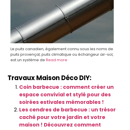
Le puits canadien, également connu sous les noms de
puits provençal, puits climatique ou échangeur air-sol,
est un système de
Read more
Travaux Maison Déco DIY:
Coin barbecue : comment créer un
espace convivial et stylé pour des
soirées estivales mémorables !
Les cendres de barbecue : un trésor
caché pour votre jardin et votre
maison ! Découvrez comment