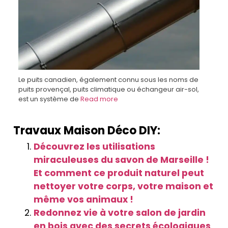
Le puits canadien, également connu sous les noms de
puits provençal, puits climatique ou échangeur air-sol,
est un système de
Read more
Travaux Maison Déco DIY:
Découvrez les utilisations
miraculeuses du savon de Marseille !
Et comment ce produit naturel peut
nettoyer votre corps, votre maison et
même vos animaux !
Redonnez vie à votre salon de jardin
en bois avec des secrets écologiques