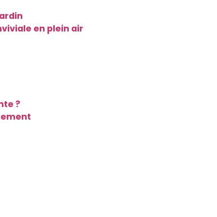
ardin
iviale en plein air
nte ?
agement