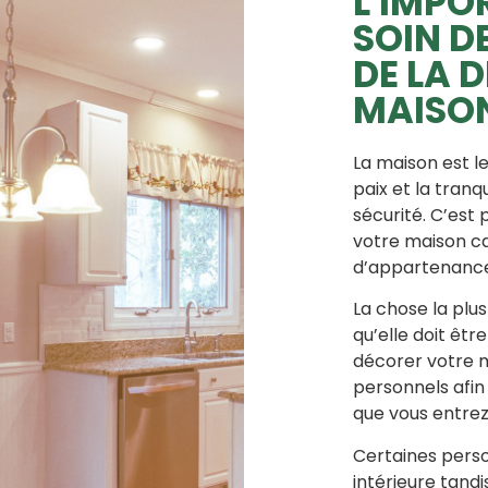
L'IMPO
SOIN D
DE LA 
MAISO
La maison est l
paix et la tranqu
sécurité. C’est 
votre maison ca
d’appartenance,
La chose la plu
qu’elle doit êtr
décorer votre m
personnels afin
que vous entre
Certaines perso
intérieure tand