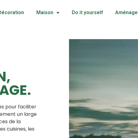
Décoration
Maison
Do it yourself
Aménagem
N,
AGE.
 pour faciliter
alement un large
ces de la
s cuisines, les