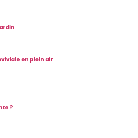
ardin
iviale en plein air
nte ?