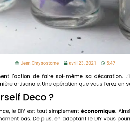
Jean Chrysostome
avril 23, 2021
5:47
ement l’action de faire soi-même sa décoration. 
ière artisanale. Une opération que vous ferez en sui
urself Deco ?
nce, le DIY est tout simplement
économique.
Ainsi
mement bas. De plus, en adoptant le DIY vous pourr