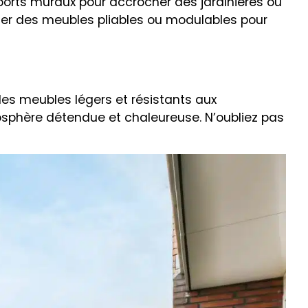
ports muraux pour accrocher des jardinières ou
ser des meubles pliables ou modulables pour
des meubles légers et résistants aux
mosphère détendue et chaleureuse. N’oubliez pas