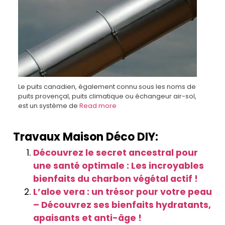
Le puits canadien, également connu sous les noms de
puits provençal, puits climatique ou échangeur air-sol,
est un système de
Read more
Travaux Maison Déco DIY:
Découvrez le secret ancestral pour
une santé optimale : Les incroyables
bienfaits du charbon végétal actif !
L’aloe vera : un trésor pour votre peau
– Découvrez ses bienfaits hydratants,
apaisants et anti-âge !