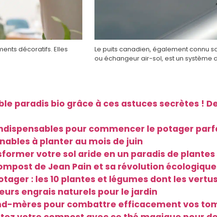
ments décoratifs. Elles
Le puits canadien, également connu so
ou échangeur air-sol, est un système
le paradis bio grâce à ces astuces secrètes ! 
s indispensables pour commencer le potager parfa
rnables à planter au mois de juin
sformer votre sol aride en un paradis de plantes 
ompost de Jean Pain et sa révolution écologique 
tager : les 10 plantes et légumes dont les vertu
rs engrais naturels pour le jardin
and-mères pour combattre efficacement vos tom