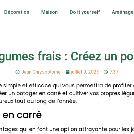
Décoration
Maison
Do it yourself
Aménagem
gumes frais : Créez un po
Jean Chrysostome
juillet 9, 2023
7:37
e simple et efficace qui vous permettra de profite
éer un potager en carré et cultiver vos propres légu
reux tout au long de l’année.
 en carré
ages qui en font une option attrayante pour les j