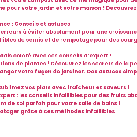
tez votre compost avec ce thé magique pour des
ché pour votre jardin et votre maison ! Découv
nce : Conseils et astuces
s erreurs à éviter absolument pour une croissanc
illibles de semis et de rempotage pour des cou
radis coloré avec ces conseils d’expert !
ations de plantes ! Découvrez les secrets de l
nger votre façon de jardiner. Des astuces simpl
ublimez vos plats avec fraîcheur et saveurs !
ert : les conseils infaillibles pour des fruits ab
t de sol parfait pour votre salle de bains !
potager grâce à ces méthodes infaillibles