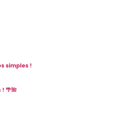
s simples !
! 🌴🌺