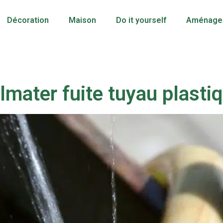
Décoration
Maison
Do it yourself
Aménagem
lmater fuite tuyau plasti