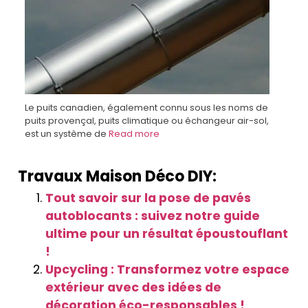
Le puits canadien, également connu sous les noms de
puits provençal, puits climatique ou échangeur air-sol,
est un système de
Read more
Travaux Maison Déco DIY:
Tout savoir sur la pose de pavés
autoblocants : suivez notre guide
ultime pour un résultat époustouflant
!
Upcycling : Transformez votre espace
extérieur avec des idées de
décoration éco-responsables !